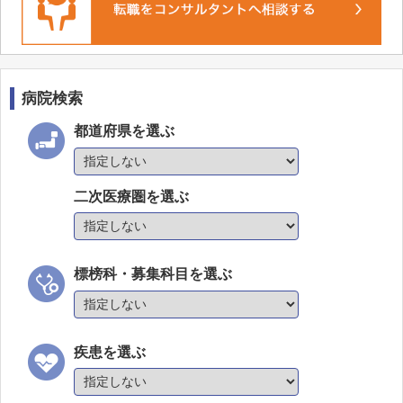
新宿サテライトクリニック
あけぼの診療所
あおぞらクリニック新宿院
ゴリラクリニック 新宿本院
病院検索
NOVUS Beauty Clinic 新宿ラウンジ
都道府県を選ぶ
医療法人 工藤胃腸内科クリニック 東京内視
鏡クリニック
東京中央美容外科 新宿西口院
二次医療圏を選ぶ
Shinjuku ART Clinic
新宿よりそいメンタルクリニック
標榜科・募集科目を選ぶ
中野ひだまりクリニック
皮膚科カメリアクリニック
ToCROMクリニック
疾患を選ぶ
ライトメンタルクリニック 高田馬場院
生殖医療新規開設クリニック（仮）新宿エリア