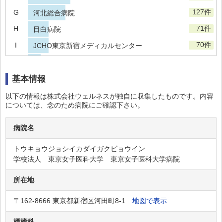
127件
G
河北総合病院
71件
H
目白病院
70件
I
JCHO東京新宿メディカルセンター
42件
J
杏林大学医学部付属杉並病院
31件
K
基本情報
中野総合病院
22件
L
東京都立大久保病院
以下の情報は株式会社ウェルネスが独自に収集したものです。内容
については、念のため病院にご確認下さい。
13件
M
JCHO東京山手メディカルセンター
救世軍ブース記念病院
病院名
杉並リハビリテーション病院
トウキョウジョシイカダイガクビョウイン
学校法人 東京女子医科大学 東京女子医科大学病院
武蔵野療園病院
城西病院
所在地
杉並病院
〒162-8666 東京都新宿区河田町8-1
地図で表示
河北前田病院
標榜科