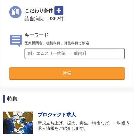
四谷内科
こだわり条件
該当病院：
9362
件
藤村病院
セニアクリニック
キーワード
まごころクリニック
医療機関名、標榜科目、募集科目で検索
医療法人社団 仁桜会 新規開設クリニック（杉並
区周辺）
PGCクリニック新宿
NaAクリニック
検索
特集
プロジェクト求人
新規立ち上げ、拡大、再生、特命など、一味違う
求人情報をご紹介します。