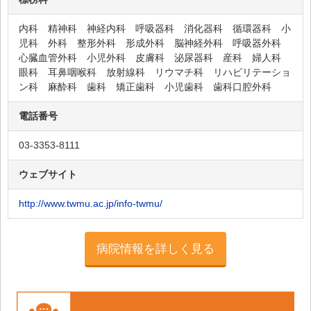
神経研究所附属 晴和病院
小原病院
内科 精神科 神経内科 呼吸器科 消化器科 循環器科 小
児科 外科 整形外科 形成外科 脳神経外科 呼吸器外科
ロイヤル病院
心臓血管外科 小児外科 皮膚科 泌尿器科 産科 婦人科
眼科 耳鼻咽喉科 放射線科 リウマチ科 リハビリテーショ
寺田病院
ン科 麻酔科 歯科 矯正歯科 小児歯科 歯科口腔外科
浴風会病院
電話番号
河北リハビリテーション病院
クリニカルリサーチ東京病院
03-3353-8111
新中野耳鼻咽喉科クリニック
ウェブサイト
医療法人社団 活寿会 東京ひざ関節症クリニック
新宿院
http://www.twmu.ac.jp/info-twmu/
新宿駅前クリニック 皮膚科 内科 泌尿器科
アイランドタワークリニック
病院情報を詳しく見る
小田クリニック
医療法人社団東京みどり会 新宿東口眼科医院