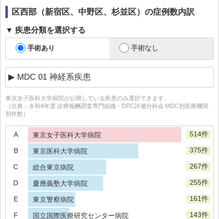
区西部（新宿区、中野区、杉並区）
の症例数内訳
疾患分類を選択する
手術あり
手術なし
東京女子医科大学病院
が公開している疾患のみ選択できます。
（出典：令和4年度 診療報酬調査専門組織・DPC評価分科会 MDC別医療機関
別件数）
514件
A
東京女子医科大学病院
375件
B
東京医科大学病院
267件
C
総合東京病院
255件
D
慶應義塾大学病院
161件
E
東京警察病院
143件
F
国立国際医療研究センター病院