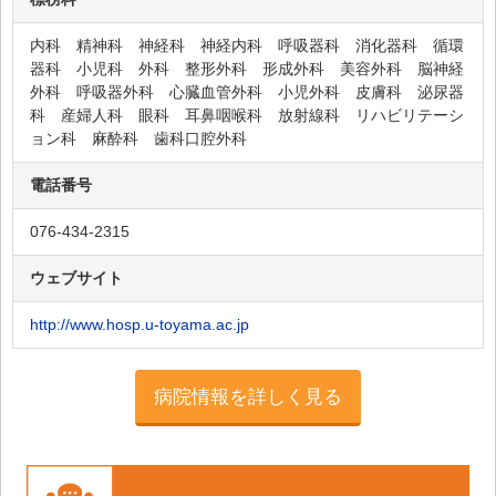
富山城南病院
南富山 中川病院
内科 精神科 神経科 神経内科 呼吸器科 消化器科 循環
器科 小児科 外科 整形外科 形成外科 美容外科 脳神経
流杉病院
外科 呼吸器外科 心臓血管外科 小児外科 皮膚科 泌尿器
科 産婦人科 眼科 耳鼻咽喉科 放射線科 リハビリテーシ
野村病院
ョン科 麻酔科 歯科口腔外科
藤の木病院
電話番号
北聖病院
政岡内科病院
076-434-2315
三輪病院
ウェブサイト
吉見病院
http://www.hosp.u-toyama.ac.jp
おおやま病院
有沢橋病院
病院情報を詳しく見る
友愛温泉病院
萩野病院
あゆみの郷