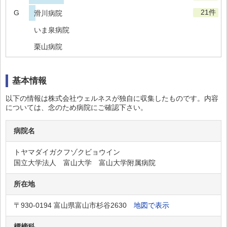
21件
G
滑川病院
いま泉病院
栗山病院
呉陽病院
基本情報
佐伯病院
メンタルケアホスピタル みらい
以下の情報は株式会社ウェルネスが独自に収集したものです。内容
については、念のため病院にご確認下さい。
島田病院
常願寺病院
病院名
うおざきファミリー病院
トヤマダイガクフゾクビョウイン
国立大学法人 富山大学 富山大学附属病院
誠友病院
成和病院
所在地
谷野呉山病院
〒930-0194 富山県富山市杉谷2630
地図で表示
富山協立病院
標榜科