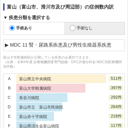
富山（富山市、滑川市及び周辺部）
の症例数内訳
疾患分類を選択する
手術あり
手術なし
富山大学附属病院
が公開している疾患のみ選択できます。
（出典：令和4年度 診療報酬調査専門組織・DPC評価分科会 MDC別医療機関
別件数）
511件
A
富山県立中央病院
397件
B
富山大学附属病院
292件
C
長谷川病院
264件
D
富山市立 富山市民病院
218件
E
富山赤十字病院
117件
F
富山県済生会富山病院