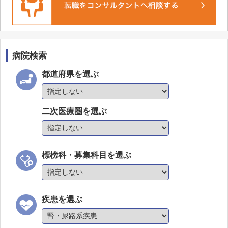
西能みなみ病院
アルペンリハビリテーション病院
光陽内科クリニック
病院検索
チューリップ長江病院
都道府県を選ぶ
富山西総合病院
富山西リハビリテーション病院
二次医療圏を選ぶ
みなみの星病院
富山駅前おおむら内科・内視鏡クリニック
標榜科・募集科目を選ぶ
疾患を選ぶ