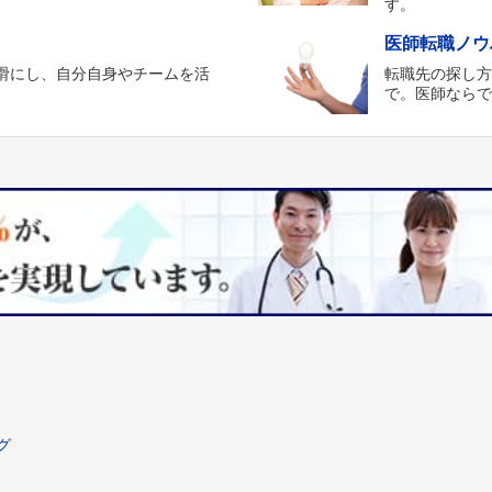
す。
医師転職ノウ
滑にし、自分自身やチームを活
転職先の探し
。
で。医師なら
グ