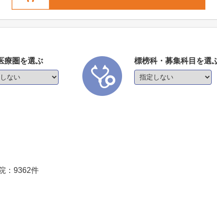
医療圏を選ぶ
標榜科・募集科目を選
院：
9362
件