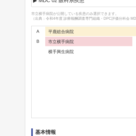
市立横手病院
が公開している疾患のみ選択できます。
（出典：令和4年度 診療報酬調査専門組織・DPC評価分科会 M
A
平鹿総合病院
B
市立横手病院
横手興生病院
基本情報