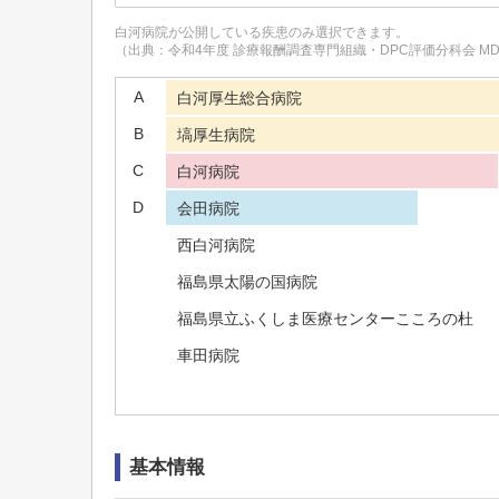
白河病院
が公開している疾患のみ選択できます。
（出典：令和4年度 診療報酬調査専門組織・DPC評価分科会 M
A
白河厚生総合病院
B
塙厚生病院
C
白河病院
D
会田病院
西白河病院
福島県太陽の国病院
福島県立ふくしま医療センターこころの杜
車田病院
基本情報