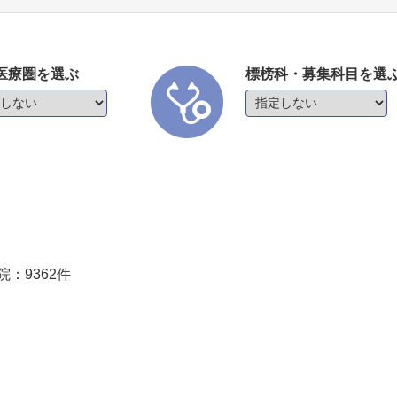
医療圏を選ぶ
標榜科・募集科目を選
院：
9362
件