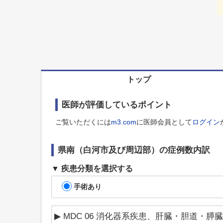
トップ
医師が評価しているポイント
ご覧いただくには
m3.com
に医師会員として
ログイン
県南（白河市及び周辺部）
の症例数内訳
疾患分類を選択する
手術あり