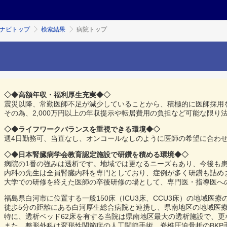
ミナビトップ
検索結果
病院トップ
◇◆高額年収・福利厚生充実◆◇
震災以降、常勤医師不足が減少していることから、積極的に医師採用
その為、2,000万円以上の年収提示や転居費用の負担など可能な限り
◇◆ライフワークバランスを重視できる環境◆◇
週4日勤務可、当直なし、オンコールなしのように医師の希望に合わ
◇◆日本腎臓病学会教育認定施設で研鑽を積める環境◆◇
病院の1番の強みは透析です。地域では更なるニーズもあり、今後も
内科の先生は全員腎臓内科を専門としており、症例が多く研鑽も詰め
大学での研修を終えた医師の卒後研修の場として、専門医・指導医へ
福島県白河市に位置する一般150床（ICU3床、CCU3床）の地域医
徒歩5分の距離にある白河厚生総合病院と連携し、県南地区の地域医
特に、透析ベッド62床を有する当院は県南地区最大の透析施設で、更
また、整形外科は変形性関節症の人工関節手術、脊椎圧迫骨折のBKP