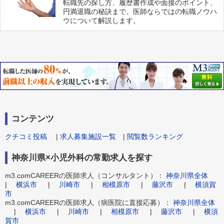
転職先の探し方、履歴書作成や面接のポイント、
円満退職の秘訣まで。医師ならではの転職ノウハ
ウについて解説します。
コンテンツ
クチコミ投稿
|
求人募集施設一覧
|
閲覧数ランキング
神奈川県×小児外科の常勤求人を探す
m3.comCAREERの医師求人（コンサルタント）：
神奈川県全体
|
横浜市
|
川崎市
|
相模原市
|
藤沢市
|
横須賀
市
m3.comCAREERの医師求人（病医院に直接応募）：
神奈川県全体
|
横浜市
|
川崎市
|
相模原市
|
藤沢市
|
横須
賀市