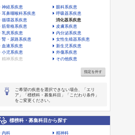
神経系疾患
眼科系疾患
耳鼻咽喉科系疾患
呼吸器系疾患
循環器系疾患
消化器系疾患
筋骨格系疾患
皮膚系疾患
乳房系疾患
内分泌系疾患
腎・尿路系疾患
女性生殖器系疾患
血液系疾患
新生児系疾患
小児系疾患
外傷系疾患
精神系疾患
その他疾患
指定を外す
ご希望の疾患を選択できない場合、「エリ
ア」「標榜科・募集科目」「こだわり条件」
をご変更ください。
標榜科・募集科目から探す
内科
精神科