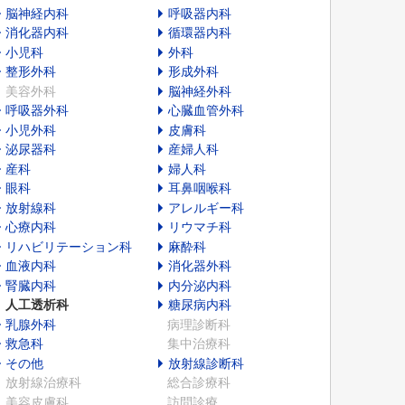
脳神経内科
呼吸器内科
消化器内科
循環器内科
小児科
外科
整形外科
形成外科
美容外科
脳神経外科
呼吸器外科
心臓血管外科
小児外科
皮膚科
泌尿器科
産婦人科
産科
婦人科
眼科
耳鼻咽喉科
放射線科
アレルギー科
心療内科
リウマチ科
リハビリテーション科
麻酔科
血液内科
消化器外科
腎臓内科
内分泌内科
人工透析科
糖尿病内科
乳腺外科
病理診断科
救急科
集中治療科
その他
放射線診断科
放射線治療科
総合診療科
美容皮膚科
訪問診療