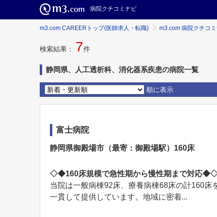
病院クチコミナビ
m3.com CAREERトップ(医師求人・転職)
m3.com 病院クチコ
7
検索結果：
件
静岡県、人工透析科、消化器系疾患の病院一覧
順に表示
富士病院
静岡県御殿場市（最寄：御殿場駅）160床
◇◆160床規模で急性期から慢性期まで対応◆
当院は一般病棟92床、療養病棟68床の計160
一貫して提供しています。地域に密着...