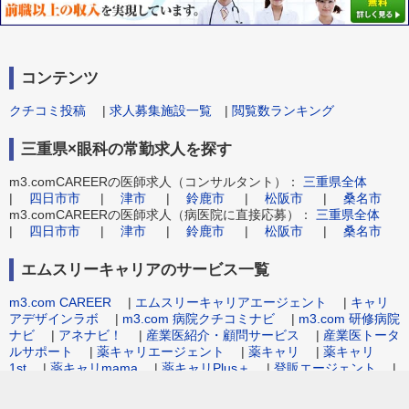
コンテンツ
クチコミ投稿
|
求人募集施設一覧
|
閲覧数ランキング
三重県×眼科の常勤求人を探す
m3.comCAREERの医師求人（コンサルタント）：
三重県全体
|
四日市市
|
津市
|
鈴鹿市
|
松阪市
|
桑名市
m3.comCAREERの医師求人（病医院に直接応募）：
三重県全体
|
四日市市
|
津市
|
鈴鹿市
|
松阪市
|
桑名市
エムスリーキャリアのサービス一覧
m3.com CAREER
|
エムスリーキャリアエージェント
|
キャリ
アデザインラボ
|
m3.com 病院クチコミナビ
|
m3.com 研修病院
ナビ
|
アネナビ！
|
産業医紹介・顧問サービス
|
産業医トータ
ルサポート
|
薬キャリエージェント
|
薬キャリ
|
薬キャリ
1st
|
薬キャリmama
|
薬キャリPlus＋
|
登販エージェント
|
病院事務職求人.com