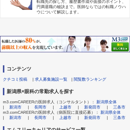
転職先の探し方、履歴書作成や面接のポイント、
円満退職の秘訣まで。医師ならではの転職ノウハ
ウについて解説します。
コンテンツ
クチコミ投稿
|
求人募集施設一覧
|
閲覧数ランキング
新潟県×眼科の常勤求人を探す
m3.comCAREERの医師求人（コンサルタント）：
新潟県全体
|
新潟市
|
長岡市
|
上越市
|
新発田市
|
三条市
m3.comCAREERの医師求人（病医院に直接応募）：
新潟県全体
|
新潟市
|
長岡市
|
上越市
|
新発田市
|
三条市
エムスリーキャリアのサービス一覧