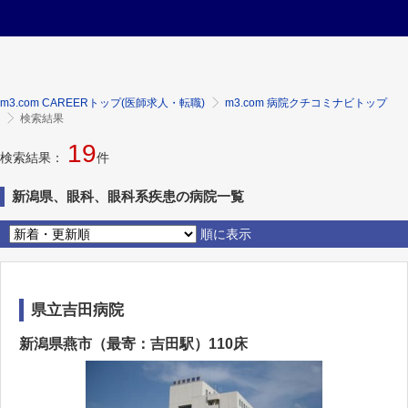
m3.com CAREERトップ(医師求人・転職)
m3.com 病院クチコミナビトップ
検索結果
19
検索結果：
件
新潟県、眼科、眼科系疾患の病院一覧
順に表示
県立吉田病院
新潟県燕市（最寄：吉田駅）110床