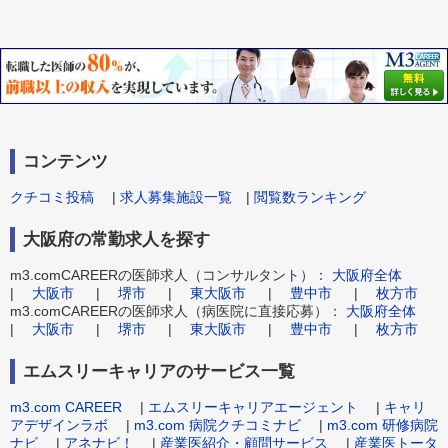
コンテンツ
クチコミ投稿
|
求人募集施設一覧
|
閲覧数ランキング
大阪府の常勤求人を探す
m3.comCAREERの医師求人（コンサルタント）：
大阪府全体
|
大阪市
|
堺市
|
東大阪市
|
豊中市
|
枚方市
m3.comCAREERの医師求人（病医院に直接応募）：
大阪府全体
|
大阪市
|
堺市
|
東大阪市
|
豊中市
|
枚方市
エムスリーキャリアのサービス一覧
m3.com CAREER
|
エムスリーキャリアエージェント
|
キャリ
アデザインラボ
|
m3.com 病院クチコミナビ
|
m3.com 研修病院
ナビ
|
アネナビ！
|
産業医紹介・顧問サービス
|
産業医トータ