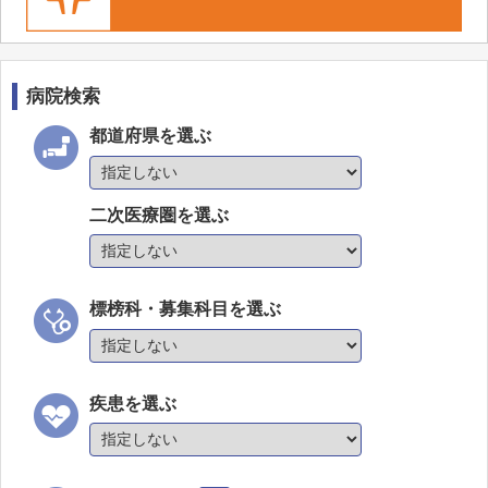
光陽内科クリニック
チューリップ長江病院
富山西総合病院
病院検索
富山西リハビリテーション病院
都道府県を選ぶ
みなみの星病院
富山駅前おおむら内科・内視鏡クリニック
二次医療圏を選ぶ
標榜科・募集科目を選ぶ
疾患を選ぶ