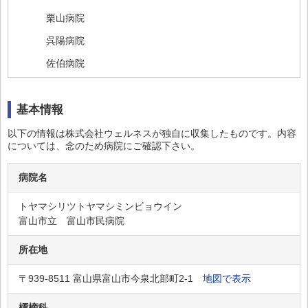
栗山病院
呉陽病院
佐伯病院
メンタルケアホスピタル みらい
基本情報
島田病院
常願寺病院
以下の情報は株式会社ウェルネスが独自に収集したものです。内容
については、念のため病院にご確認下さい。
うおざきファミリー病院
誠友病院
病院名
成和病院
トヤマシリツトヤマシミンビョウイン
富山市立 富山市民病院
谷野呉山病院
富山協立病院
所在地
富山城南病院
〒939-8511 富山県富山市今泉北部町2-1
地図で表示
南富山 中川病院
標榜科