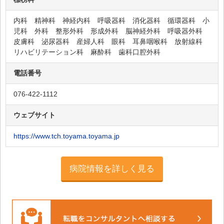
流杉病院
野村病院
内科 精神科 神経内科 呼吸器科 消化器科 循環器科 小
児科 外科 整形外科 形成外科 脳神経外科 呼吸器外科
藤の木病院
皮膚科 泌尿器科 産婦人科 眼科 耳鼻咽喉科 放射線科
リハビリテーション科 麻酔科 歯科口腔外科
北聖病院
政岡内科病院
電話番号
三輪病院
076-422-1112
吉見病院
ウェブサイト
おおやま病院
有沢橋病院
https://www.tch.toyama.toyama.jp
友愛温泉病院
病院情報を詳しく見る
萩野病院
あゆみの郷
西能みなみ病院
アルペンリハビリテーション病院