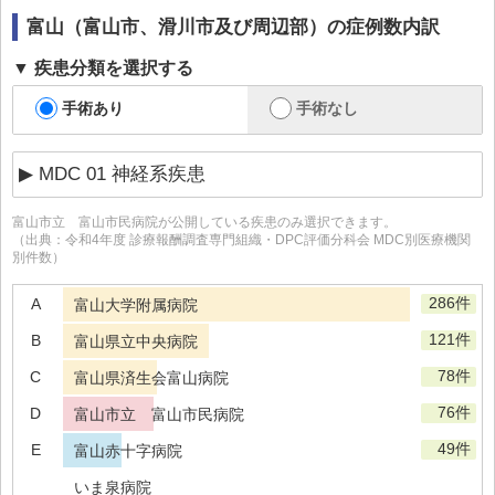
富山（富山市、滑川市及び周辺部）
の症例数内訳
疾患分類を選択する
手術あり
手術なし
富山市立 富山市民病院
が公開している疾患のみ選択できます。
（出典：令和4年度 診療報酬調査専門組織・DPC評価分科会 MDC別医療機関
別件数）
286件
A
富山大学附属病院
121件
B
富山県立中央病院
78件
C
富山県済生会富山病院
76件
D
富山市立 富山市民病院
49件
E
富山赤十字病院
いま泉病院