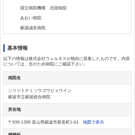
国立病院機構 北陸病院
あおい病院
砺波誠友病院
砺波サンシャイン病院
基本情報
となみ三輪病院
ふくの若葉病院
以下の情報は株式会社ウェルネスが独自に収集したものです。内容
については、念のため病院にご確認下さい。
つざわ津田病院
砺波クリニック
病院名
シリツトナミソウゴウビョウイン
砺波市立砺波総合病院
所在地
〒939-1395 富山県砺波市新富町1-61
地図で表示
標榜科