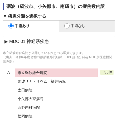
砺波（砺波市、小矢部市、南砺市）
の症例数内訳
疾患分類を選択する
手術あり
手術なし
市立砺波総合病院
が公開している疾患のみ選択できます。
（出典：令和4年度 診療報酬調査専門組織・DPC評価分科会 MDC別医療機関
別件数）
55件
A
市立砺波総合病院
砺波サナトリウム 福井病院
太田病院
小矢部大家病院
西野内科病院
松岡病院