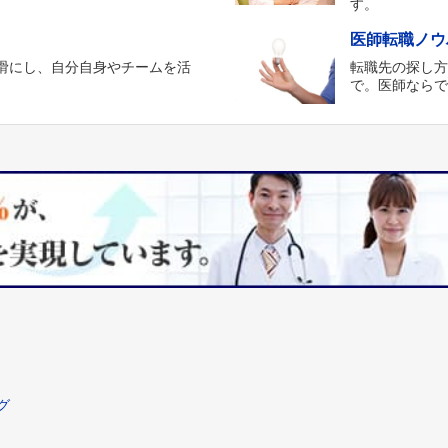
す。
医師転職ノウ
滑にし、自分自身やチームを活
転職先の探し
。
で。医師なら
グ