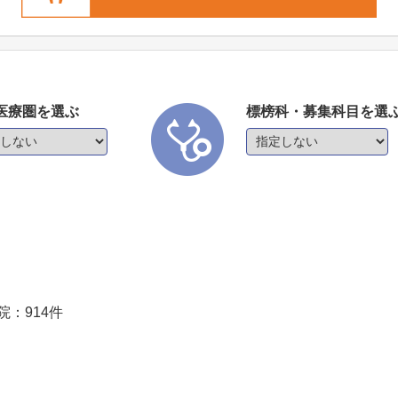
医療圏を選ぶ
標榜科・募集科目を選
院：
914
件