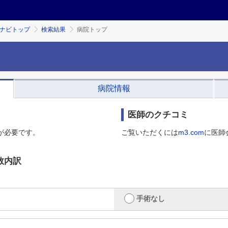
ミナビトップ
検索結果
病院トップ
病院情報
医師のクチコミ
が必要です。
ご覧いただくには
m3.com
に医師
数内訳
手術なし