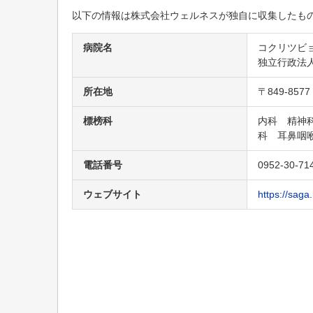
藤川病院
以下の情報は株式会社ウェルネスが独自に収集したも
佐賀リハビリテーション病院
病院名
コクリツビ
中多久病院
独立行政法
鮫島病院
所在地
〒849-85
早津江病院
標榜科
内科 精神
神埼病院
科 耳鼻咽
和田記念病院
電話番号
0952-30-71
国立病院機構 肥前精神医療センター
ウェブサイト
https://saga
島田病院
南かわそえクリニック
医療法人 英峰会 新規開設クリニック