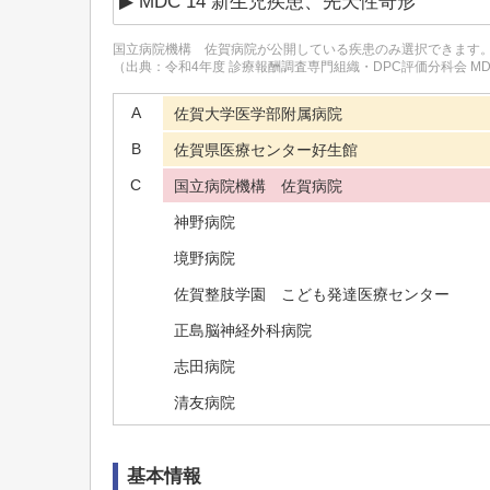
国立病院機構 佐賀病院
が公開している疾患のみ選択できます
（出典：令和4年度 診療報酬調査専門組織・DPC評価分科会 M
A
佐賀大学医学部附属病院
B
佐賀県医療センター好生館
C
国立病院機構 佐賀病院
神野病院
境野病院
佐賀整肢学園 こども発達医療センター
正島脳神経外科病院
志田病院
清友病院
田中病院
基本情報
福岡病院