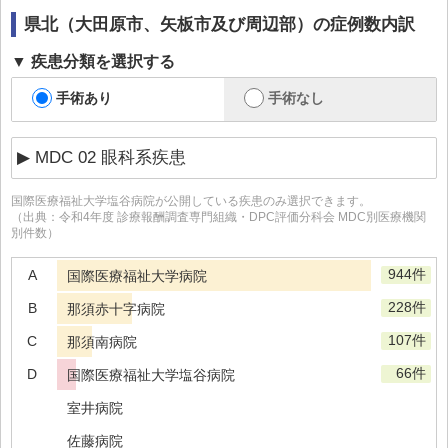
県北（大田原市、矢板市及び周辺部）
の症例数内訳
疾患分類を選択する
手術あり
手術なし
国際医療福祉大学塩谷病院
が公開している疾患のみ選択できます。
（出典：令和4年度 診療報酬調査専門組織・DPC評価分科会 MDC別医療機関
別件数）
944件
A
国際医療福祉大学病院
228件
B
那須赤十字病院
107件
C
那須南病院
66件
D
国際医療福祉大学塩谷病院
室井病院
佐藤病院