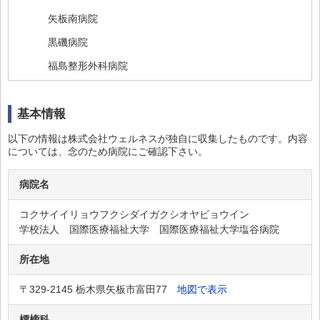
矢板南病院
黒磯病院
福島整形外科病院
烏山台病院
基本情報
栃木県医師会塩原温泉病院
高野病院
以下の情報は株式会社ウェルネスが独自に収集したものです。内容
については、念のため病院にご確認下さい。
那須高原病院
氏家病院
病院名
菅又病院
コクサイイリョウフクシダイガクシオヤビョウイン
学校法人 国際医療福祉大学 国際医療福祉大学塩谷病院
高根沢中央病院
なす療育園
所在地
キヤノンメディカルシステムズ株式会社
〒329-2145 栃木県矢板市富田77
地図で表示
いしばし眼科
標榜科