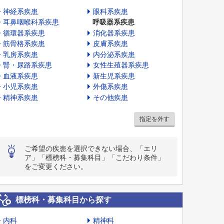
神経系疾患
眼科系疾患
耳鼻咽喉科系疾患
呼吸器系疾患
循環器系疾患
消化器系疾患
筋骨格系疾患
皮膚系疾患
乳房系疾患
内分泌系疾患
腎・尿路系疾患
女性生殖器系疾患
血液系疾患
新生児系疾患
小児系疾患
外傷系疾患
精神系疾患
その他疾患
指定を外す
ご希望の疾患を選択できない場合、「エリ
ア」「標榜科・募集科目」「こだわり条件」
をご変更ください。
標榜科・募集科目から探す
内科
精神科