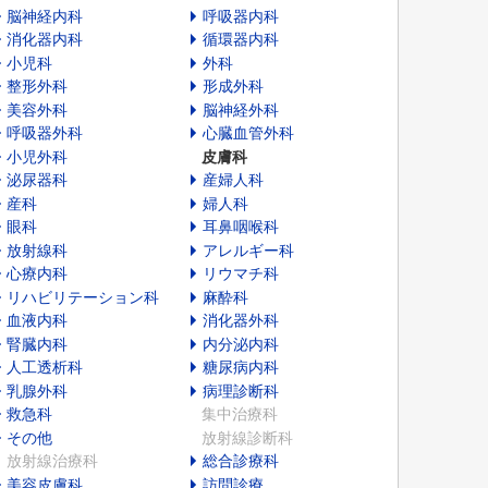
脳神経内科
呼吸器内科
消化器内科
循環器内科
小児科
外科
整形外科
形成外科
美容外科
脳神経外科
呼吸器外科
心臓血管外科
小児外科
皮膚科
泌尿器科
産婦人科
産科
婦人科
眼科
耳鼻咽喉科
放射線科
アレルギー科
心療内科
リウマチ科
リハビリテーション科
麻酔科
血液内科
消化器外科
腎臓内科
内分泌内科
人工透析科
糖尿病内科
乳腺外科
病理診断科
救急科
集中治療科
その他
放射線診断科
放射線治療科
総合診療科
美容皮膚科
訪問診療