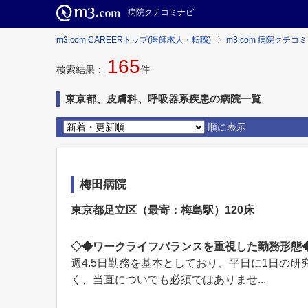
病院クチコミナビ
m3.com CAREERトップ(医師求人・転職)
m3.com 病院クチコ
165
検索結果：
件
東京都、皮膚科、呼吸器系疾患の病院一覧
順に表示
梅田病院
東京都足立区（最寄：梅島駅）120床
◇◆ワークライフバランスを重視した勤務形態
週4.5日勤務を基本としており、平日に1日の
く、当直についても必須ではありませ...