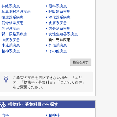
神経系疾患
眼科系疾患
耳鼻咽喉科系疾患
呼吸器系疾患
循環器系疾患
消化器系疾患
筋骨格系疾患
皮膚系疾患
乳房系疾患
内分泌系疾患
腎・尿路系疾患
女性生殖器系疾患
血液系疾患
新生児系疾患
小児系疾患
外傷系疾患
精神系疾患
その他疾患
指定を外す
ご希望の疾患を選択できない場合、「エリ
ア」「標榜科・募集科目」「こだわり条件」
をご変更ください。
標榜科・募集科目から探す
内科
精神科