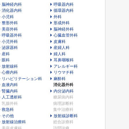
脳神経内科
呼吸器内科
消化器内科
循環器内科
小児科
外科
整形外科
形成外科
美容外科
脳神経外科
呼吸器外科
心臓血管外科
小児外科
皮膚科
泌尿器科
産婦人科
産科
婦人科
眼科
耳鼻咽喉科
放射線科
アレルギー科
心療内科
リウマチ科
リハビリテーション科
麻酔科
血液内科
消化器外科
腎臓内科
内分泌内科
人工透析科
糖尿病内科
乳腺外科
病理診断科
救急科
集中治療科
その他
放射線診断科
放射線治療科
総合診療科
美容皮膚科
訪問診療