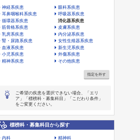
神経系疾患
眼科系疾患
耳鼻咽喉科系疾患
呼吸器系疾患
循環器系疾患
消化器系疾患
筋骨格系疾患
皮膚系疾患
乳房系疾患
内分泌系疾患
腎・尿路系疾患
女性生殖器系疾患
血液系疾患
新生児系疾患
小児系疾患
外傷系疾患
精神系疾患
その他疾患
指定を外す
ご希望の疾患を選択できない場合、「エリ
ア」「標榜科・募集科目」「こだわり条件」
をご変更ください。
標榜科・募集科目から探す
内科
精神科