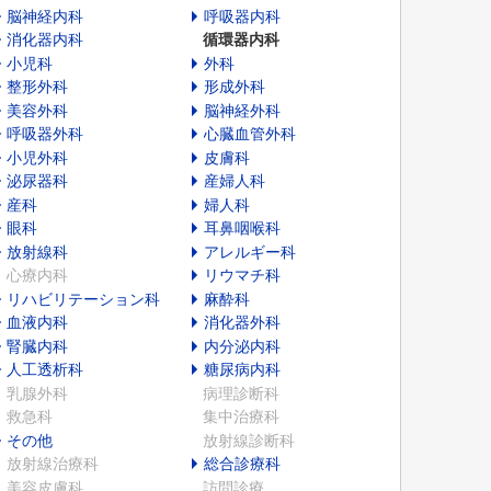
脳神経内科
呼吸器内科
消化器内科
循環器内科
小児科
外科
整形外科
形成外科
美容外科
脳神経外科
呼吸器外科
心臓血管外科
小児外科
皮膚科
泌尿器科
産婦人科
産科
婦人科
眼科
耳鼻咽喉科
放射線科
アレルギー科
心療内科
リウマチ科
リハビリテーション科
麻酔科
血液内科
消化器外科
腎臓内科
内分泌内科
人工透析科
糖尿病内科
乳腺外科
病理診断科
救急科
集中治療科
その他
放射線診断科
放射線治療科
総合診療科
美容皮膚科
訪問診療