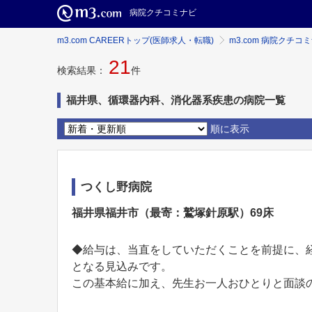
病院クチコミナビ
m3.com CAREERトップ(医師求人・転職)
m3.com 病院クチコ
21
検索結果：
件
福井県、循環器内科、消化器系疾患の病院一覧
順に表示
つくし野病院
福井県福井市（最寄：鷲塚針原駅）69床
◆給与は、当直をしていただくことを前提に、経験
となる見込みです。
この基本給に加え、先生お一人おひとりと面談の