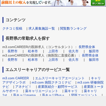
コンテンツ
クチコミ投稿
|
求人募集施設一覧
|
閲覧数ランキング
長野県の常勤求人を探す
m3.comCAREERの医師求人（コンサルタント）：
長野県全体
|
長野市
|
松本市
|
上田市
|
佐久市
|
飯田市
m3.comCAREERの医師求人（病医院に直接応募）：
長野県全体
|
長野市
|
松本市
|
上田市
|
佐久市
|
飯田市
エムスリーキャリアのサービス一覧
m3.com CAREER
|
エムスリーキャリアエージェント
|
キャリ
アデザインラボ
|
m3.com 病院クチコミナビ
|
m3.com 研修病院
ナビ
|
アネナビ！
|
産業医紹介・顧問サービス
|
産業医トータ
ルサポート
|
薬キャリエージェント
|
薬キャリ
|
薬キャリ
1st
|
薬キャリmama
|
薬キャリPlus＋
|
登販エージェント
|
病院事務職求人.com