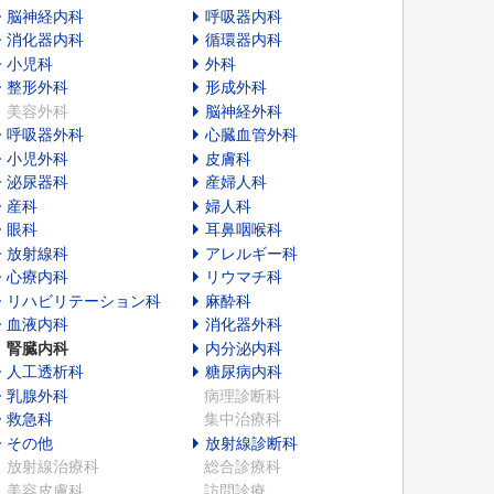
脳神経内科
呼吸器内科
消化器内科
循環器内科
小児科
外科
整形外科
形成外科
美容外科
脳神経外科
呼吸器外科
心臓血管外科
小児外科
皮膚科
泌尿器科
産婦人科
産科
婦人科
眼科
耳鼻咽喉科
放射線科
アレルギー科
心療内科
リウマチ科
リハビリテーション科
麻酔科
血液内科
消化器外科
腎臓内科
内分泌内科
人工透析科
糖尿病内科
乳腺外科
病理診断科
救急科
集中治療科
その他
放射線診断科
放射線治療科
総合診療科
美容皮膚科
訪問診療