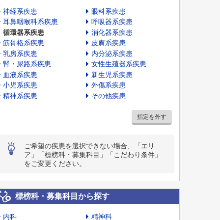
神経系疾患
眼科系疾患
耳鼻咽喉科系疾患
呼吸器系疾患
循環器系疾患
消化器系疾患
筋骨格系疾患
皮膚系疾患
乳房系疾患
内分泌系疾患
腎・尿路系疾患
女性生殖器系疾患
血液系疾患
新生児系疾患
小児系疾患
外傷系疾患
精神系疾患
その他疾患
指定を外す
ご希望の疾患を選択できない場合、「エリ
ア」「標榜科・募集科目」「こだわり条件」
をご変更ください。
標榜科・募集科目から探す
内科
精神科