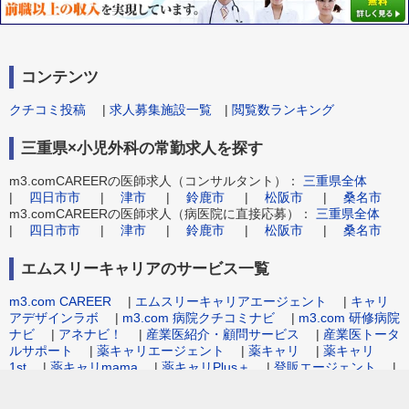
コンテンツ
クチコミ投稿
|
求人募集施設一覧
|
閲覧数ランキング
三重県×小児外科の常勤求人を探す
m3.comCAREERの医師求人（コンサルタント）：
三重県全体
|
四日市市
|
津市
|
鈴鹿市
|
松阪市
|
桑名市
m3.comCAREERの医師求人（病医院に直接応募）：
三重県全体
|
四日市市
|
津市
|
鈴鹿市
|
松阪市
|
桑名市
エムスリーキャリアのサービス一覧
m3.com CAREER
|
エムスリーキャリアエージェント
|
キャリ
アデザインラボ
|
m3.com 病院クチコミナビ
|
m3.com 研修病院
ナビ
|
アネナビ！
|
産業医紹介・顧問サービス
|
産業医トータ
ルサポート
|
薬キャリエージェント
|
薬キャリ
|
薬キャリ
1st
|
薬キャリmama
|
薬キャリPlus＋
|
登販エージェント
|
病院事務職求人.com