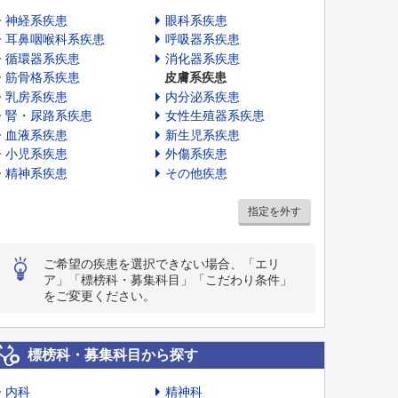
神経系疾患
眼科系疾患
耳鼻咽喉科系疾患
呼吸器系疾患
循環器系疾患
消化器系疾患
筋骨格系疾患
皮膚系疾患
乳房系疾患
内分泌系疾患
腎・尿路系疾患
女性生殖器系疾患
血液系疾患
新生児系疾患
小児系疾患
外傷系疾患
精神系疾患
その他疾患
指定を外す
ご希望の疾患を選択できない場合、「エリ
ア」「標榜科・募集科目」「こだわり条件」
をご変更ください。
標榜科・募集科目から探す
内科
精神科