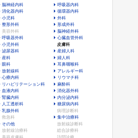
脳神経内科
呼吸器内科
消化器内科
循環器内科
小児科
外科
整形外科
形成外科
美容外科
脳神経外科
呼吸器外科
心臓血管外科
小児外科
皮膚科
泌尿器科
産婦人科
産科
婦人科
眼科
耳鼻咽喉科
放射線科
アレルギー科
心療内科
リウマチ科
リハビリテーション科
麻酔科
血液内科
消化器外科
腎臓内科
内分泌内科
人工透析科
糖尿病内科
乳腺外科
病理診断科
救急科
集中治療科
その他
放射線診断科
放射線治療科
総合診療科
美容皮膚科
訪問診療