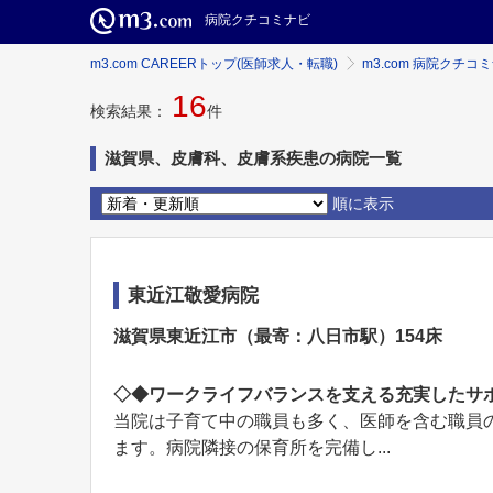
病院クチコミナビ
m3.com CAREERトップ(医師求人・転職)
m3.com 病院クチコ
16
検索結果：
件
滋賀県、皮膚科、皮膚系疾患の病院一覧
順に表示
東近江敬愛病院
滋賀県東近江市（最寄：八日市駅）154床
◇◆ワークライフバランスを支える充実したサ
当院は子育て中の職員も多く、医師を含む職員
ます。病院隣接の保育所を完備し...