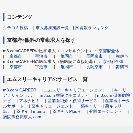
コンテンツ
クチコミ投稿
|
求人募集施設一覧
|
閲覧数ランキング
京都府×眼科の常勤求人を探す
m3.comCAREERの医師求人（コンサルタント）：
京都府全体
|
京都市
|
宇治市
|
亀岡市
|
長岡京市
|
舞鶴市
m3.comCAREERの医師求人（病医院に直接応募）：
京都府全体
|
京都市
|
宇治市
|
亀岡市
|
長岡京市
|
舞鶴市
エムスリーキャリアのサービス一覧
m3.com CAREER
|
エムスリーキャリアエージェント
|
キャリ
アデザインラボ
|
m3.com 病院クチコミナビ
|
m3.com 研修病院
ナビ
|
アネナビ！
|
産業医紹介・顧問サービス
|
産業医トータ
ルサポート
|
薬キャリエージェント
|
薬キャリ
|
薬キャリ
1st
|
薬キャリmama
|
薬キャリPlus＋
|
登販エージェント
|
病院事務職求人.com