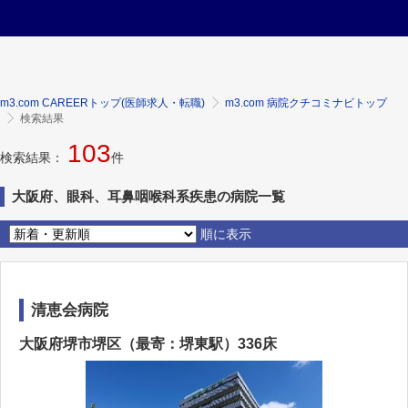
m3.com CAREERトップ(医師求人・転職)
m3.com 病院クチコミナビトップ
検索結果
103
検索結果：
件
大阪府、眼科、耳鼻咽喉科系疾患の病院一覧
順に表示
清恵会病院
大阪府堺市堺区（最寄：堺東駅）336床