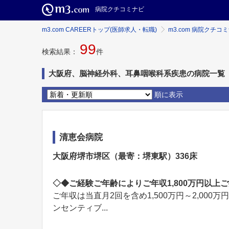
病院クチコミナビ
m3.com CAREERトップ(医師求人・転職)
m3.com 病院クチコ
99
検索結果：
件
大阪府、脳神経外科、耳鼻咽喉科系疾患の病院一覧
順に表示
清恵会病院
大阪府堺市堺区（最寄：堺東駅）336床
◇◆ご経験ご年齢によりご年収1,800万円以上
ご年収は当直月2回を含め1,500万円～2,00
ンセンティブ...