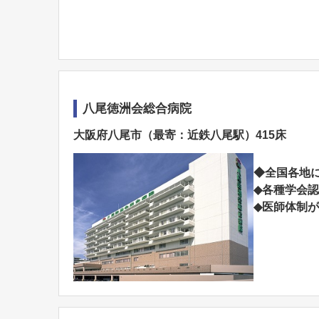
八尾徳洲会総合病院
大阪府八尾市（最寄：近鉄八尾駅）415床
◆全国各地
◆各種学会
◆医師体制が