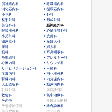
脳神経内科
呼吸器内科
消化器内科
循環器内科
小児科
外科
整形外科
形成外科
美容外科
脳神経外科
呼吸器外科
心臓血管外科
小児外科
皮膚科
泌尿器科
産婦人科
産科
婦人科
眼科
耳鼻咽喉科
放射線科
アレルギー科
心療内科
リウマチ科
リハビリテーション科
麻酔科
血液内科
消化器外科
腎臓内科
内分泌内科
人工透析科
糖尿病内科
乳腺外科
病理診断科
救急科
集中治療科
その他
放射線診断科
放射線治療科
総合診療科
美容皮膚科
訪問診療