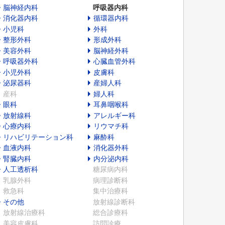
脳神経内科
呼吸器内科
消化器内科
循環器内科
小児科
外科
整形外科
形成外科
美容外科
脳神経外科
呼吸器外科
心臓血管外科
小児外科
皮膚科
泌尿器科
産婦人科
産科
婦人科
眼科
耳鼻咽喉科
放射線科
アレルギー科
心療内科
リウマチ科
リハビリテーション科
麻酔科
血液内科
消化器外科
腎臓内科
内分泌内科
人工透析科
糖尿病内科
乳腺外科
病理診断科
救急科
集中治療科
その他
放射線診断科
放射線治療科
総合診療科
美容皮膚科
訪問診療