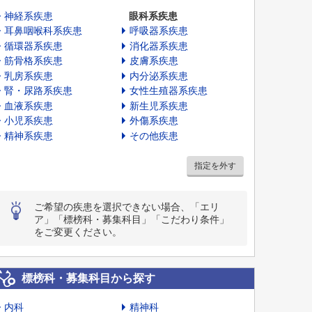
神経系疾患
眼科系疾患
耳鼻咽喉科系疾患
呼吸器系疾患
循環器系疾患
消化器系疾患
筋骨格系疾患
皮膚系疾患
乳房系疾患
内分泌系疾患
腎・尿路系疾患
女性生殖器系疾患
血液系疾患
新生児系疾患
小児系疾患
外傷系疾患
精神系疾患
その他疾患
指定を外す
ご希望の疾患を選択できない場合、「エリ
ア」「標榜科・募集科目」「こだわり条件」
をご変更ください。
標榜科・募集科目から探す
内科
精神科