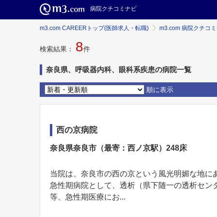
病院クチコミナビ
m3.com CAREERトップ(医師求人・転職)
m3.com 病院クチコ
8
検索結果：
件
奈良県、呼吸器内科、眼科系疾患の病院一覧
順に表示
西の京病院
奈良県奈良市（最寄：西ノ京駅）248床
当院は、奈良市の西の京という風光明媚な地に
急性期病院として、透析（県下随一の透析セン
等、急性期医療にお...