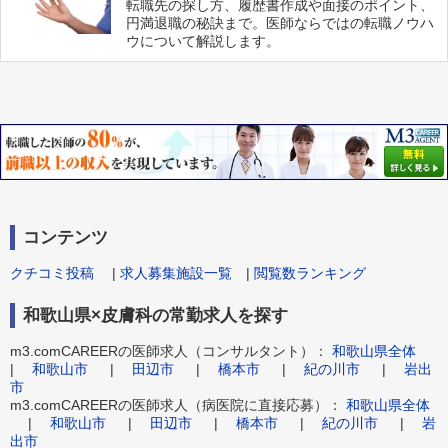
転職先の探し方、履歴書作成や面接のポイント、
円満退職の秘訣まで。医師ならではの転職ノウハ
ウについて解説します。
コンテンツ
クチコミ投稿
|
求人募集施設一覧
|
閲覧数ランキング
和歌山県×皮膚科の常勤求人を探す
m3.comCAREERの医師求人（コンサルタント）：
和歌山県全体
|
和歌山市
|
田辺市
|
橋本市
|
紀の川市
|
岩出
市
m3.comCAREERの医師求人（病医院に直接応募）：
和歌山県全体
|
和歌山市
|
田辺市
|
橋本市
|
紀の川市
|
岩
出市