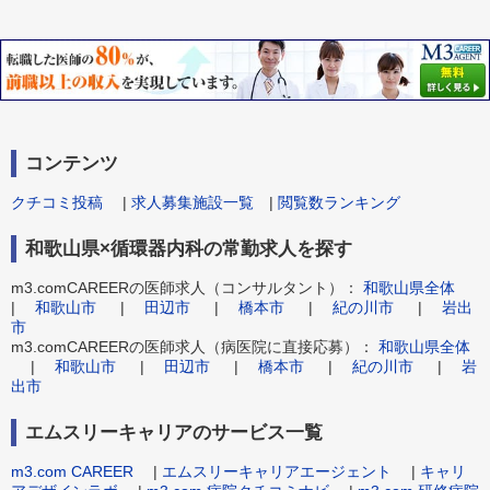
コンテンツ
クチコミ投稿
|
求人募集施設一覧
|
閲覧数ランキング
和歌山県×循環器内科の常勤求人を探す
m3.comCAREERの医師求人（コンサルタント）：
和歌山県全体
|
和歌山市
|
田辺市
|
橋本市
|
紀の川市
|
岩出
市
m3.comCAREERの医師求人（病医院に直接応募）：
和歌山県全体
|
和歌山市
|
田辺市
|
橋本市
|
紀の川市
|
岩
出市
エムスリーキャリアのサービス一覧
m3.com CAREER
|
エムスリーキャリアエージェント
|
キャリ