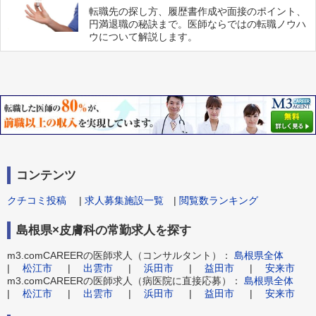
転職先の探し方、履歴書作成や面接のポイント、
円満退職の秘訣まで。医師ならではの転職ノウハ
ウについて解説します。
コンテンツ
クチコミ投稿
|
求人募集施設一覧
|
閲覧数ランキング
島根県×皮膚科の常勤求人を探す
m3.comCAREERの医師求人（コンサルタント）：
島根県全体
|
松江市
|
出雲市
|
浜田市
|
益田市
|
安来市
m3.comCAREERの医師求人（病医院に直接応募）：
島根県全体
|
松江市
|
出雲市
|
浜田市
|
益田市
|
安来市