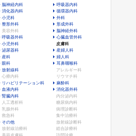
脳神経内科
呼吸器内科
消化器内科
循環器内科
小児科
外科
整形外科
形成外科
美容外科
脳神経外科
呼吸器外科
心臓血管外科
小児外科
皮膚科
泌尿器科
産婦人科
産科
婦人科
眼科
耳鼻咽喉科
放射線科
アレルギー科
心療内科
リウマチ科
リハビリテーション科
麻酔科
血液内科
消化器外科
腎臓内科
内分泌内科
人工透析科
糖尿病内科
乳腺外科
病理診断科
救急科
集中治療科
その他
放射線診断科
放射線治療科
総合診療科
美容皮膚科
訪問診療