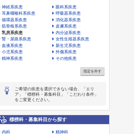
神経系疾患
眼科系疾患
耳鼻咽喉科系疾患
呼吸器系疾患
循環器系疾患
消化器系疾患
筋骨格系疾患
皮膚系疾患
乳房系疾患
内分泌系疾患
腎・尿路系疾患
女性生殖器系疾患
血液系疾患
新生児系疾患
小児系疾患
外傷系疾患
精神系疾患
その他疾患
指定を外す
ご希望の疾患を選択できない場合、「エリ
ア」「標榜科・募集科目」「こだわり条件」
をご変更ください。
標榜科・募集科目から探す
内科
精神科