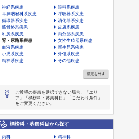
神経系疾患
眼科系疾患
耳鼻咽喉科系疾患
呼吸器系疾患
循環器系疾患
消化器系疾患
筋骨格系疾患
皮膚系疾患
乳房系疾患
内分泌系疾患
腎・尿路系疾患
女性生殖器系疾患
血液系疾患
新生児系疾患
小児系疾患
外傷系疾患
精神系疾患
その他疾患
指定を外す
ご希望の疾患を選択できない場合、「エリ
ア」「標榜科・募集科目」「こだわり条件」
をご変更ください。
標榜科・募集科目から探す
内科
精神科