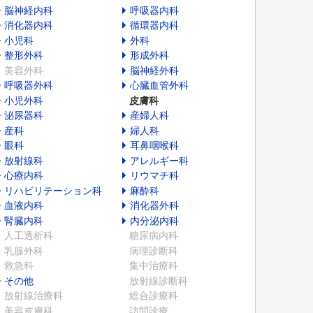
脳神経内科
呼吸器内科
消化器内科
循環器内科
小児科
外科
整形外科
形成外科
美容外科
脳神経外科
呼吸器外科
心臓血管外科
小児外科
皮膚科
泌尿器科
産婦人科
産科
婦人科
眼科
耳鼻咽喉科
放射線科
アレルギー科
心療内科
リウマチ科
リハビリテーション科
麻酔科
血液内科
消化器外科
腎臓内科
内分泌内科
人工透析科
糖尿病内科
乳腺外科
病理診断科
救急科
集中治療科
その他
放射線診断科
放射線治療科
総合診療科
美容皮膚科
訪問診療