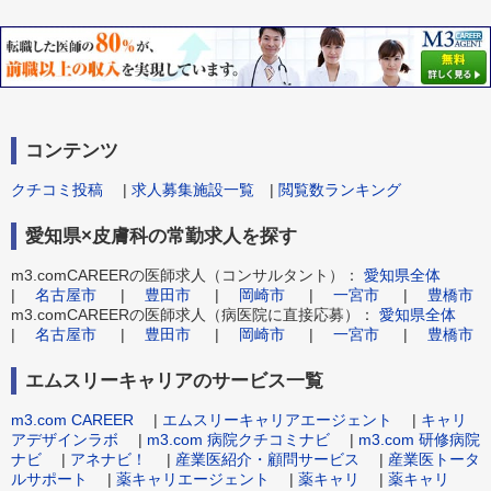
コンテンツ
クチコミ投稿
|
求人募集施設一覧
|
閲覧数ランキング
愛知県×皮膚科の常勤求人を探す
m3.comCAREERの医師求人（コンサルタント）：
愛知県全体
|
名古屋市
|
豊田市
|
岡崎市
|
一宮市
|
豊橋市
m3.comCAREERの医師求人（病医院に直接応募）：
愛知県全体
|
名古屋市
|
豊田市
|
岡崎市
|
一宮市
|
豊橋市
エムスリーキャリアのサービス一覧
m3.com CAREER
|
エムスリーキャリアエージェント
|
キャリ
アデザインラボ
|
m3.com 病院クチコミナビ
|
m3.com 研修病院
ナビ
|
アネナビ！
|
産業医紹介・顧問サービス
|
産業医トータ
ルサポート
|
薬キャリエージェント
|
薬キャリ
|
薬キャリ