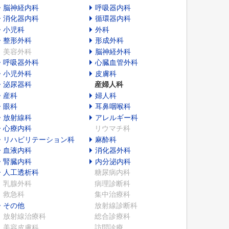
脳神経内科
呼吸器内科
消化器内科
循環器内科
小児科
外科
整形外科
形成外科
美容外科
脳神経外科
呼吸器外科
心臓血管外科
小児外科
皮膚科
泌尿器科
産婦人科
産科
婦人科
眼科
耳鼻咽喉科
放射線科
アレルギー科
心療内科
リウマチ科
リハビリテーション科
麻酔科
血液内科
消化器外科
腎臓内科
内分泌内科
人工透析科
糖尿病内科
乳腺外科
病理診断科
救急科
集中治療科
その他
放射線診断科
放射線治療科
総合診療科
美容皮膚科
訪問診療