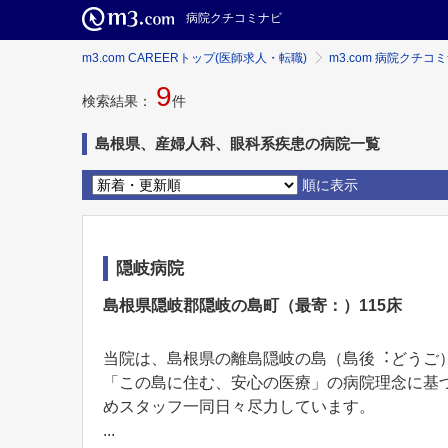
病院クチコミナビ
m3.com CAREERトップ(医師求人・転職)
m3.com 病院クチコ
9
検索結果：
件
島根県、産婦人科、眼科系疾患の病院一覧
順に表示
隠岐病院
島根県隠岐郡隠岐の島町（最寄：）115床
当院は、島根県の離島隠岐の島（島後︓どうご
「この島に住む、安⼼の医療」の病院理念に基
めスタッフ⼀同⽇々尽⼒しています。
...