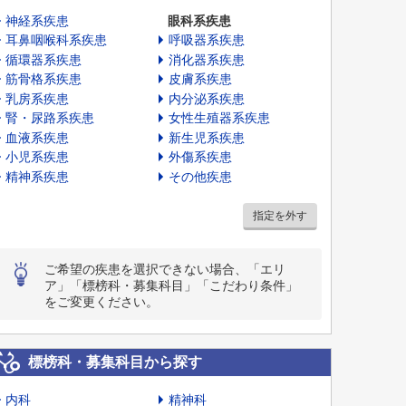
神経系疾患
眼科系疾患
耳鼻咽喉科系疾患
呼吸器系疾患
循環器系疾患
消化器系疾患
筋骨格系疾患
皮膚系疾患
乳房系疾患
内分泌系疾患
腎・尿路系疾患
女性生殖器系疾患
血液系疾患
新生児系疾患
小児系疾患
外傷系疾患
精神系疾患
その他疾患
指定を外す
ご希望の疾患を選択できない場合、「エリ
ア」「標榜科・募集科目」「こだわり条件」
をご変更ください。
標榜科・募集科目から探す
内科
精神科