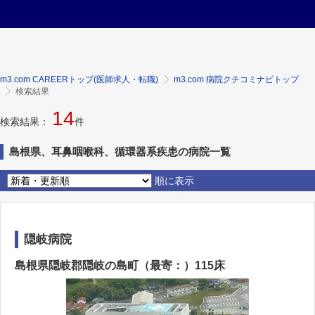
m3.com CAREERトップ(医師求人・転職)
m3.com 病院クチコミナビトップ
検索結果
14
検索結果：
件
島根県、耳鼻咽喉科、循環器系疾患の病院一覧
順に表示
隠岐病院
島根県隠岐郡隠岐の島町（最寄：）115床