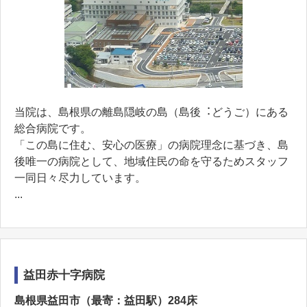
当院は、島根県の離島隠岐の島（島後︓どうご）にある
総合病院です。
「この島に住む、安⼼の医療」の病院理念に基づき、島
後唯⼀の病院として、地域住⺠の命を守るためスタッフ
⼀同⽇々尽⼒しています。
...
益田赤十字病院
島根県益田市（最寄：益田駅）284床