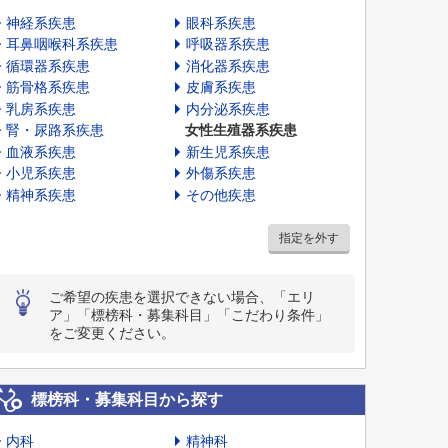
神経系疾患
眼科系疾患
耳鼻咽喉科系疾患
呼吸器系疾患
循環器系疾患
消化器系疾患
筋骨格系疾患
皮膚系疾患
乳房系疾患
内分泌系疾患
腎・尿路系疾患
女性生殖器系疾患
血液系疾患
新生児系疾患
小児系疾患
外傷系疾患
精神系疾患
その他疾患
指定を外す
ご希望の疾患を選択できない場合、「エリ
ア」「標榜科・募集科目」「こだわり条件」
をご変更ください。
標榜科・募集科目から探す
内科
精神科