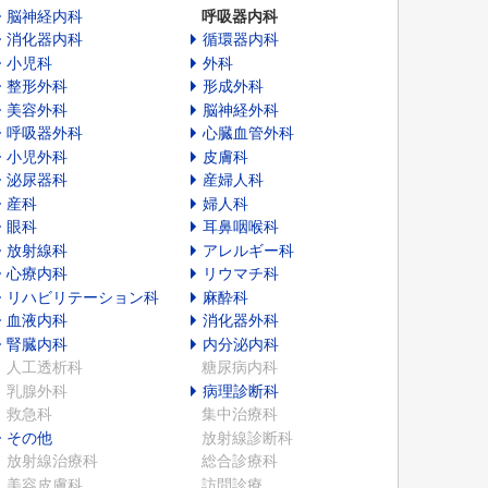
脳神経内科
呼吸器内科
消化器内科
循環器内科
小児科
外科
整形外科
形成外科
美容外科
脳神経外科
呼吸器外科
心臓血管外科
小児外科
皮膚科
泌尿器科
産婦人科
産科
婦人科
眼科
耳鼻咽喉科
放射線科
アレルギー科
心療内科
リウマチ科
リハビリテーション科
麻酔科
血液内科
消化器外科
腎臓内科
内分泌内科
人工透析科
糖尿病内科
乳腺外科
病理診断科
救急科
集中治療科
その他
放射線診断科
放射線治療科
総合診療科
美容皮膚科
訪問診療