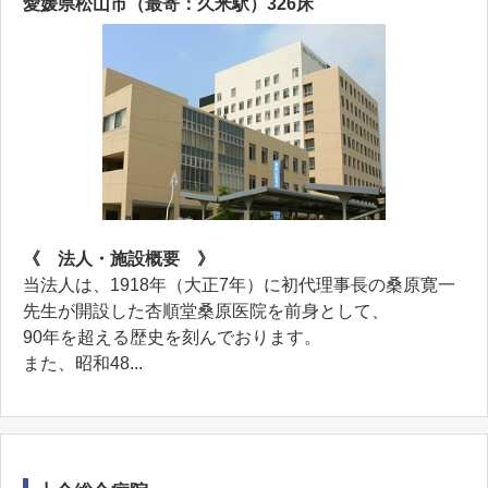
愛媛県松山市（最寄：久米駅）326床
《 法人・施設概要 》
当法人は、1918年（大正7年）に初代理事長の桑原寛一
先生が開設した杏順堂桑原医院を前身として、
90年を超える歴史を刻んでおります。
また、昭和48...