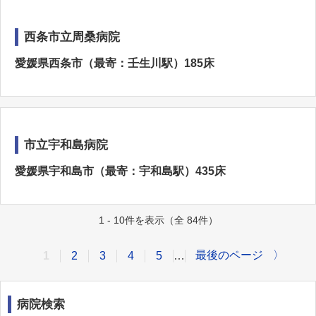
西条市立周桑病院
愛媛県西条市（最寄：壬生川駅）185床
市立宇和島病院
愛媛県宇和島市（最寄：宇和島駅）435床
1 - 10件を表示（全 84件）
最後のページ
〉
1
2
3
4
5
…
病院検索