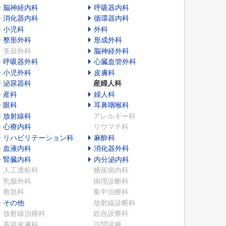
脳神経内科
呼吸器内科
消化器内科
循環器内科
小児科
外科
整形外科
形成外科
美容外科
脳神経外科
呼吸器外科
心臓血管外科
小児外科
皮膚科
泌尿器科
産婦人科
産科
婦人科
眼科
耳鼻咽喉科
放射線科
アレルギー科
心療内科
リウマチ科
リハビリテーション科
麻酔科
血液内科
消化器外科
腎臓内科
内分泌内科
人工透析科
糖尿病内科
乳腺外科
病理診断科
救急科
集中治療科
その他
放射線診断科
放射線治療科
総合診療科
美容皮膚科
訪問診療