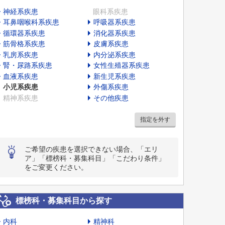
神経系疾患
眼科系疾患
耳鼻咽喉科系疾患
呼吸器系疾患
循環器系疾患
消化器系疾患
筋骨格系疾患
皮膚系疾患
乳房系疾患
内分泌系疾患
腎・尿路系疾患
女性生殖器系疾患
血液系疾患
新生児系疾患
小児系疾患
外傷系疾患
精神系疾患
その他疾患
指定を外す
ご希望の疾患を選択できない場合、「エリ
ア」「標榜科・募集科目」「こだわり条件」
をご変更ください。
標榜科・募集科目から探す
内科
精神科