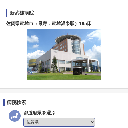
新武雄病院
佐賀県武雄市（最寄：武雄温泉駅）195床
病院検索
都道府県を選ぶ