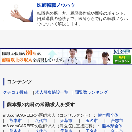
医師転職ノウハウ
転職先の探し方、履歴書作成や面接のポイント、
円満退職の秘訣まで。医師ならではの転職ノウハ
ウについて解説します。
コンテンツ
クチコミ投稿
|
求人募集施設一覧
|
閲覧数ランキング
熊本県×内科の常勤求人を探す
m3.comCAREERの医師求人（コンサルタント）：
熊本県全体
|
熊本市
|
八代市
|
天草市
|
玉名市
|
合志市
m3.comCAREERの医師求人（病医院に直接応募）：
熊本県全体
|
熊本市
|
八代市
|
天草市
|
玉名市
|
合志市