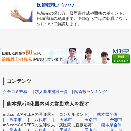
医師転職ノウハウ
転職先の探し方、履歴書作成や面接のポイント、
円満退職の秘訣まで。医師ならではの転職ノウハ
ウについて解説します。
コンテンツ
クチコミ投稿
|
求人募集施設一覧
|
閲覧数ランキング
熊本県×消化器内科の常勤求人を探す
m3.comCAREERの医師求人（コンサルタント）：
熊本県全体
|
熊本市
|
八代市
|
天草市
|
玉名市
|
合志市
m3.comCAREERの医師求人（病医院に直接応募）：
熊本県全体
|
熊本市
|
八代市
|
天草市
|
玉名市
|
合志市