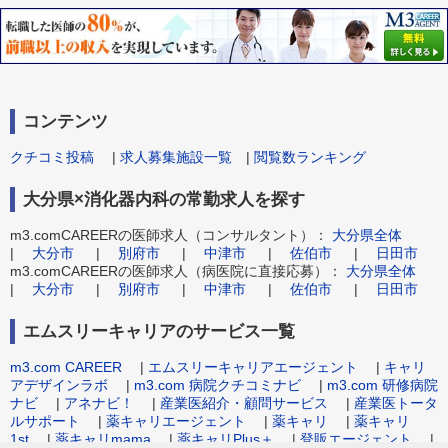
コンテンツ
クチコミ投稿
|
求人募集施設一覧
|
閲覧数ランキング
大分県×消化器内科の常勤求人を探す
m3.comCAREERの医師求人（コンサルタント）：
大分県全体
|
大分市
|
別府市
|
中津市
|
佐伯市
|
日田市
m3.comCAREERの医師求人（病医院に直接応募）：
大分県全体
|
大分市
|
別府市
|
中津市
|
佐伯市
|
日田市
エムスリーキャリアのサービス一覧
m3.com CAREER
|
エムスリーキャリアエージェント
|
キャリ
アデザインラボ
|
m3.com 病院クチコミナビ
|
m3.com 研修病院
ナビ
|
アネナビ！
|
産業医紹介・顧問サービス
|
産業医トータ
ルサポート
|
薬キャリエージェント
|
薬キャリ
|
薬キャリ
1st
|
薬キャリmama
|
薬キャリPlus＋
|
登販エージェント
|