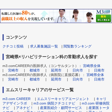
コンテンツ
クチコミ投稿
|
求人募集施設一覧
|
閲覧数ランキング
宮崎県×リハビリテーション科の常勤求人を探す
m3.comCAREERの医師求人（コンサルタント）：
宮崎県全体
|
宮崎市
|
都城市
|
延岡市
|
日向市
|
日南市
m3.comCAREERの医師求人（病医院に直接応募）：
宮崎県全体
|
宮崎市
|
都城市
|
延岡市
|
日向市
|
日南市
エムスリーキャリアのサービス一覧
m3.com CAREER
|
エムスリーキャリアエージェント
|
キャリ
アデザインラボ
|
m3.com 病院クチコミナビ
|
m3.com 研修病院
ナビ
|
アネナビ！
|
産業医紹介・顧問サービス
|
産業医トータ