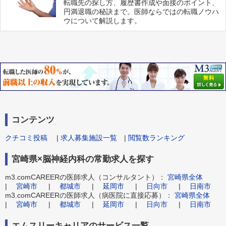
転職先の探し方、履歴書作成や面接のポイント、
円満退職の秘訣まで。医師ならではの転職ノウハ
ウについて解説します。
コンテンツ
クチコミ投稿
|
求人募集施設一覧
|
閲覧数ランキング
宮崎県×脳神経内科の常勤求人を探す
m3.comCAREERの医師求人（コンサルタント）：
宮崎県全体
|
宮崎市
|
都城市
|
延岡市
|
日向市
|
日南市
m3.comCAREERの医師求人（病医院に直接応募）：
宮崎県全体
|
宮崎市
|
都城市
|
延岡市
|
日向市
|
日南市
エムスリーキャリアのサービス一覧