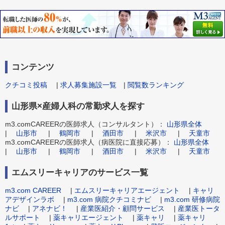
コンテンツ
クチコミ投稿
|
求人募集施設一覧
|
閲覧数ランキング
山形県×産婦人科の常勤求人を探す
m3.comCAREERの医師求人（コンサルタント）：
山形県全体
|
山形市
|
鶴岡市
|
酒田市
|
米沢市
|
天童市
m3.comCAREERの医師求人（病医院に直接応募）：
山形県全体
|
山形市
|
鶴岡市
|
酒田市
|
米沢市
|
天童市
エムスリーキャリアのサービス一覧
m3.com CAREER
|
エムスリーキャリアエージェント
|
キャリ
アデザインラボ
|
m3.com 病院クチコミナビ
|
m3.com 研修病院
ナビ
|
アネナビ！
|
産業医紹介・顧問サービス
|
産業医トータ
ルサポート
|
薬キャリエージェント
|
薬キャリ
|
薬キャリ