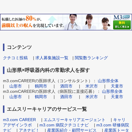
コンテンツ
クチコミ投稿
|
求人募集施設一覧
|
閲覧数ランキング
山形県×呼吸器内科の常勤求人を探す
m3.comCAREERの医師求人（コンサルタント）：
山形県全体
|
山形市
|
鶴岡市
|
酒田市
|
米沢市
|
天童市
m3.comCAREERの医師求人（病医院に直接応募）：
山形県全体
|
山形市
|
鶴岡市
|
酒田市
|
米沢市
|
天童市
エムスリーキャリアのサービス一覧
m3.com CAREER
|
エムスリーキャリアエージェント
|
キャリ
アデザインラボ
|
m3.com 病院クチコミナビ
|
m3.com 研修病院
ナビ
|
アネナビ！
|
産業医紹介・顧問サービス
|
産業医トータ