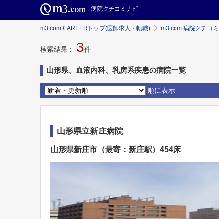
病院クチコミナビ
m3.com CAREERトップ(医師求人・転職)
m3.com 病院クチコ
3
検索結果：
件
山形県、血液内科、乳房系疾患の病院一覧
順に表示
山形県立新庄病院
山形県新庄市（最寄：新庄駅）454床