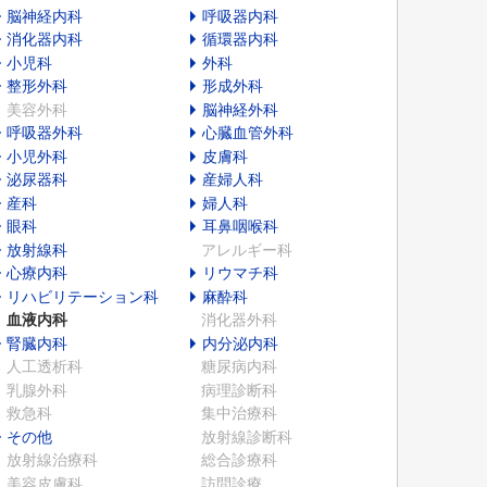
脳神経内科
呼吸器内科
消化器内科
循環器内科
小児科
外科
整形外科
形成外科
美容外科
脳神経外科
呼吸器外科
心臓血管外科
小児外科
皮膚科
泌尿器科
産婦人科
産科
婦人科
眼科
耳鼻咽喉科
放射線科
アレルギー科
心療内科
リウマチ科
リハビリテーション科
麻酔科
血液内科
消化器外科
腎臓内科
内分泌内科
人工透析科
糖尿病内科
乳腺外科
病理診断科
救急科
集中治療科
その他
放射線診断科
放射線治療科
総合診療科
美容皮膚科
訪問診療