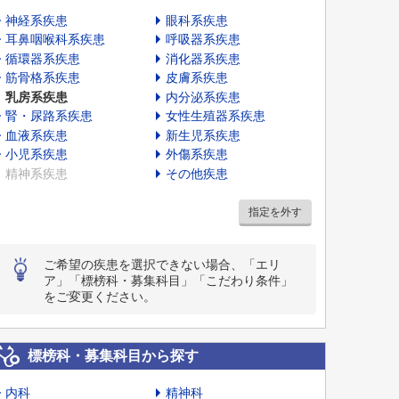
神経系疾患
眼科系疾患
耳鼻咽喉科系疾患
呼吸器系疾患
循環器系疾患
消化器系疾患
筋骨格系疾患
皮膚系疾患
乳房系疾患
内分泌系疾患
腎・尿路系疾患
女性生殖器系疾患
血液系疾患
新生児系疾患
小児系疾患
外傷系疾患
精神系疾患
その他疾患
指定を外す
ご希望の疾患を選択できない場合、「エリ
ア」「標榜科・募集科目」「こだわり条件」
をご変更ください。
標榜科・募集科目から探す
内科
精神科