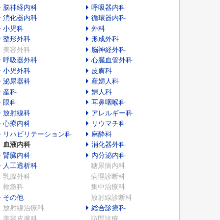
脳神経内科
呼吸器内科
消化器内科
循環器内科
小児科
外科
整形外科
形成外科
美容外科
脳神経外科
呼吸器外科
心臓血管外科
小児外科
皮膚科
泌尿器科
産婦人科
産科
婦人科
眼科
耳鼻咽喉科
放射線科
アレルギー科
心療内科
リウマチ科
リハビリテーション科
麻酔科
血液内科
消化器外科
腎臓内科
内分泌内科
人工透析科
糖尿病内科
乳腺外科
病理診断科
救急科
集中治療科
その他
放射線診断科
放射線治療科
総合診療科
美容皮膚科
訪問診療