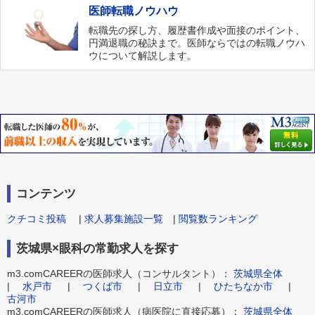
医師転職ノウハウ
転職先の探し方、履歴書作成や面接のポイント、
円満退職の秘訣まで。医師ならではの転職ノウハ
ウについて解説します。
コンテンツ
クチコミ投稿
|
求人募集施設一覧
|
閲覧数ランキング
茨城県×眼科の常勤求人を探す
m3.comCAREERの医師求人（コンサルタント）：
茨城県全体
|
水戸市
|
つくば市
|
日立市
|
ひたちなか市
|
古河市
m3.comCAREERの医師求人（病医院に直接応募）：
茨城県全体