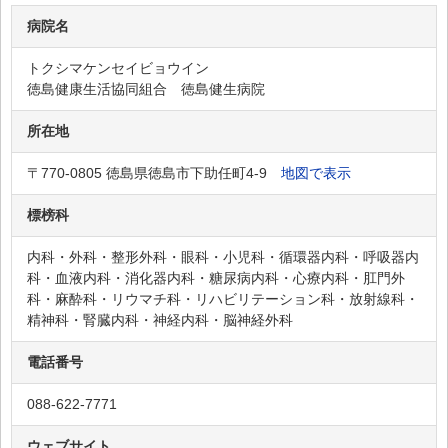
鈴江病院
病院名
住友内科病院
トクシマケンセイビョウイン
たおか内科病院
徳島健康生活協同組合 徳島健生病院
TAOKAこころの医療センター
所在地
第一病院
〒770-0805 徳島県徳島市下助任町4-9
地図で表示
東洋病院
徳島平成病院
標榜科
中瀬病院
内科・外科・整形外科・眼科・小児科・循環器内科・呼吸器内
博愛記念病院
科・血液内科・消化器内科・糖尿病内科・心療内科・肛門外
科・麻酔科・リウマチ科・リハビリテーション科・放射線科・
橋本病院
精神科・腎臓内科・神経内科・脳神経外科
虹の橋葵ホスピタル
電話番号
林病院
088-622-7771
福田整形外科病院
松永病院
ウェブサイト