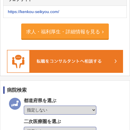
松村病院
https://kenkou-seikyou.com/
眉山病院
そよかぜ病院
求人・福利厚生・詳細情報を見る
中洲八木病院
保岡クリニック 論田病院
善成病院
リハビリテーション大神子病院
鳴門シーガル病院
岩朝病院
病院検索
鳴門山上病院
都道府県を選ぶ
南海病院
手束病院
二次医療圏を選ぶ
麻野病院