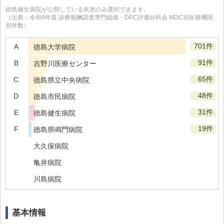
徳島健生病院
が公開している疾患のみ選択できます。
（出典：令和4年度 診療報酬調査専門組織・DPC評価分科会 MDC別医療機関
別件数）
701件
A
徳島大学病院
91件
B
吉野川医療センター
65件
C
徳島県立中央病院
48件
D
徳島市民病院
31件
E
徳島健生病院
19件
F
徳島県鳴門病院
大久保病院
亀井病院
川島病院
木下病院
基本情報
城南病院