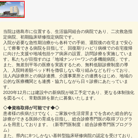
当院は徳島市に位置する、⽣活協同組合の病院であり、二次救急指
定病院、初期臨床研修指定病院です。
入院が必要な急性期治療から各科での手術、退院後の在宅まで安心
して療養できる病院を目指して、回復期リハビリ病棟での在宅復帰
に向けた支援や地域包括ケア病床の設置、訪問診療を実施していま
す。私たちが目指すのは「地域ナンバーワンの多機能病院」です。
また、無差別平等の医療を実践するため、無料低額診療制度の導
入、入院時差額ベッド料を徴収しない取り組みなども行っており、
法人内診療所との病診連携、介護事業所との連携をはじめ、地域の
公的な医療機関とも連携・協力しながら日々診療にあたっていま
す。
2020年12月には建設中の新病院が竣工予定であり、更なる体制強化
を図るべく、常勤医師を新たに募集いたします。
◇◆資格取得が可能です◆◇
患者様の疾病だけでなく、ご家族や生活背景までを含めた総合的な
診療ができる医師の育成を目指し、総合診療専門医の取得プログラ
ムを用意しております。（新専門医制度：総合診療専門医プログラ
ム）
また、県内に8つしかない基幹型臨床研修病院の認定を受けており、