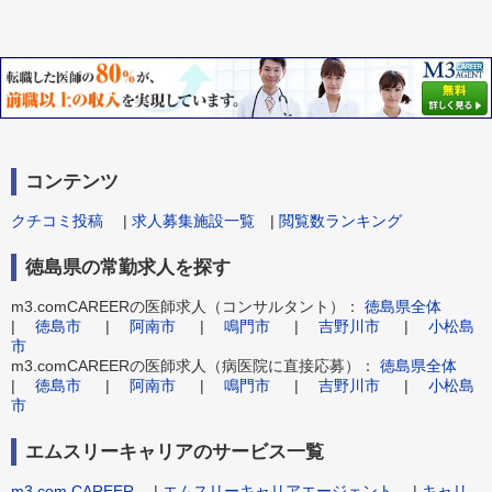
コンテンツ
クチコミ投稿
|
求人募集施設一覧
|
閲覧数ランキング
徳島県の常勤求人を探す
m3.comCAREERの医師求人（コンサルタント）：
徳島県全体
|
徳島市
|
阿南市
|
鳴門市
|
吉野川市
|
小松島
市
m3.comCAREERの医師求人（病医院に直接応募）：
徳島県全体
|
徳島市
|
阿南市
|
鳴門市
|
吉野川市
|
小松島
市
エムスリーキャリアのサービス一覧
m3.com CAREER
|
エムスリーキャリアエージェント
|
キャリ