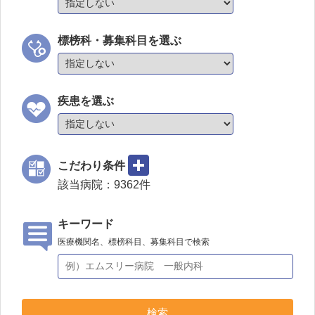
浦田病院
芳川病院
標榜科・募集科目を選ぶ
高田整形外科病院
吉野川病院
浜病院
疾患を選ぶ
井上病院
藍里病院
こだわり条件
大野病院
該当病院：
9362
件
笠井病院
鴨島病院
キーワード
リバーサイドのぞみ病院
医療機関名、標榜科目、募集科目で検索
森岡病院
愛日病院
ほのぼのホスピタル
検索