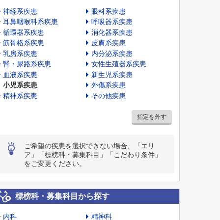
神経系疾患
眼科系疾患
耳鼻咽喉科系疾患
呼吸器系疾患
循環器系疾患
消化器系疾患
筋骨格系疾患
皮膚系疾患
乳房系疾患
内分泌系疾患
腎・尿路系疾患
女性生殖器系疾患
血液系疾患
新生児系疾患
小児系疾患
外傷系疾患
精神系疾患
その他疾患
指定を外す
ご希望の疾患を選択できない場合、「エリ
ア」「標榜科・募集科目」「こだわり条件」
をご変更ください。
標榜科・募集科目から探す
内科
精神科