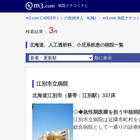
病院クチコミナビ
m3.com CAREERトップ(医師求人・転職)
m3.com 病院クチコ
3
検索結果：
件
北海道、人工透析科、小児系疾患の病院一覧
順に表示
江別市立病院
北海道江別市（最寄：江別駅）337床
◇◆急性期医療を担う中核病
江別市立病院は近隣市町村を含
総合病院として一通りの診療科