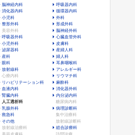
脳神経内科
呼吸器内科
消化器内科
循環器内科
小児科
外科
整形外科
形成外科
美容外科
脳神経外科
呼吸器外科
心臓血管外科
小児外科
皮膚科
泌尿器科
産婦人科
産科
婦人科
眼科
耳鼻咽喉科
放射線科
アレルギー科
心療内科
リウマチ科
リハビリテーション科
麻酔科
血液内科
消化器外科
腎臓内科
内分泌内科
人工透析科
糖尿病内科
乳腺外科
病理診断科
救急科
集中治療科
その他
放射線診断科
放射線治療科
総合診療科
美容皮膚科
訪問診療