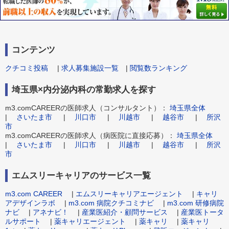
コンテンツ
クチコミ投稿
|
求人募集施設一覧
|
閲覧数ランキング
埼玉県×内分泌内科の常勤求人を探す
m3.comCAREERの医師求人（コンサルタント）：
埼玉県全体
|
さいたま市
|
川口市
|
川越市
|
越谷市
|
所沢
市
m3.comCAREERの医師求人（病医院に直接応募）：
埼玉県全体
|
さいたま市
|
川口市
|
川越市
|
越谷市
|
所沢
市
エムスリーキャリアのサービス一覧
m3.com CAREER
|
エムスリーキャリアエージェント
|
キャリ
アデザインラボ
|
m3.com 病院クチコミナビ
|
m3.com 研修病院
ナビ
|
アネナビ！
|
産業医紹介・顧問サービス
|
産業医トータ
ルサポート
|
薬キャリエージェント
|
薬キャリ
|
薬キャリ