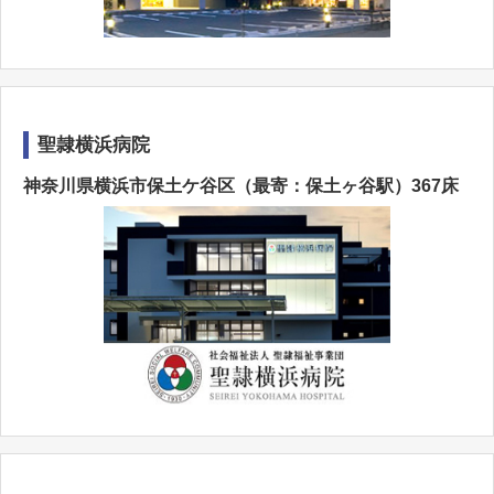
聖隷横浜病院
神奈川県横浜市保土ケ谷区（最寄：保土ヶ谷駅）367床