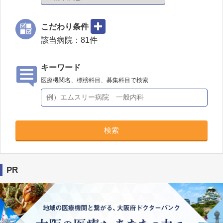
こだわり条件
該当病院：
81
件
キーワード
医療機関名、標榜科目、募集科目で検索
検索
PR